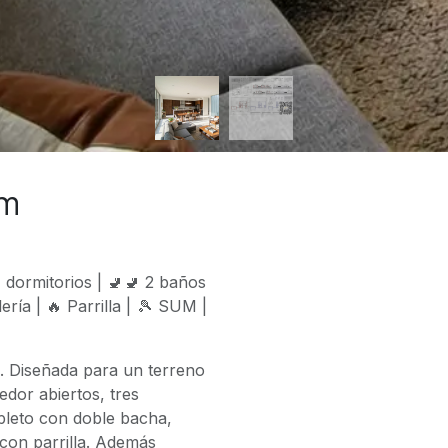
0m
 3 dormitorios | 🚽🚽 2 baños
ería | 🔥 Parrilla | 🎾 SUM |
a. Diseñada para un terreno
dor abiertos, tres
pleto con doble bacha,
con parrilla. Además