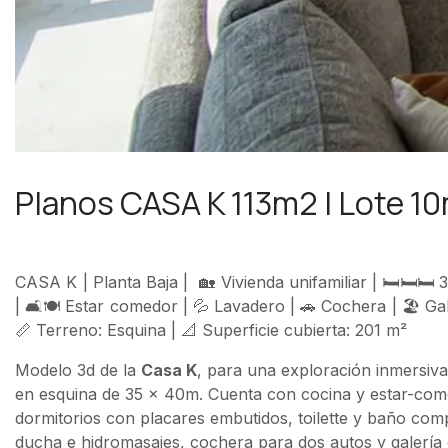
Planos CASA K 113m2 | Lote 1
CASA K | Planta Baja | 🏡 Vivienda unifamiliar | 🛏️🛏️🛏️
| 🛋️🍽️ Estar comedor | 💦 Lavadero | 🚗 Cochera | 🏖️ Gal
📏 Terreno: Esquina | 📐 Superficie cubierta: 201 m²
Modelo 3d de la
Casa K
, para una exploración inmersiv
en esquina de 35 x 40m. Cuenta con cocina y estar-come
dormitorios con placares embutidos, toilette y baño com
ducha e hidromasajes, cochera para dos autos y galería 